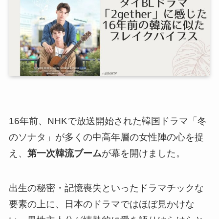
16年前、NHKで放送開始された
韓国ドラマ「冬
のソナタ」が多くの中高年層の女性陣の心を捉
え、
第一次韓流ブーム
が幕を開けました
。
出生の秘密・記憶喪失といったドラマチックな
要素の上に、日本のドラマではほぼ見かけな