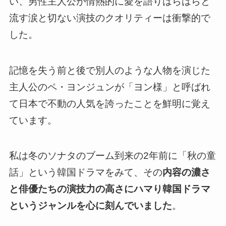
い、
男性主人公が情熱的に愛を語りはらはらと
流す涙と切ない演技のクオリティーは衝撃的
で
した。
記憶を失う前と後で別人のような人物を演じた
主人公のペ・ヨンジュンが「ヨン様」と呼ばれ
て日本で不動の人気を誇ったことを鮮明に覚え
ています。
私は冬のソナタのブーム到来の2年前に「秋の童
話」という韓国ドラマをみて、その
内容の濃さ
と俳優たちの演技力の高さにハマり韓国ドラマ
というジャンルを心に刻んでいました
。