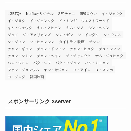
LGBTQ+
Netflixオリジナル
SF9チャニ
SF9ロウン
イ・ジェウク
イ・ジヌク
イ・ジョンソク
イ・ミンギ
ウエストワールド
キム・ジェウク
キム・スヒョン
キム・ソノ
シン・ヘソン
ジュノ
ジ・アメリカンズ
ソン・ガン
ソ・イングク
ソ・ウンス
ソ・ジフン
ソ・ヒョンジン
タイドラマ 映画
チソン
チャン・ギヨン
チャン・ドンユン
チャン・ヒョク
チュ・ジフン
チョン・ソミン
チョン・ヘイン
チ・チャンウク
ナム・ジュヒョク
ハン・ジミン
パク・シフ
パク・ソジュン
パク・ミニョン
ファン・ジョンウム
ヤン・セジョン
ユ・アイン
ユ・スンホ
ヨ・ジング
韓国映画
スポンサーリンク Xserver