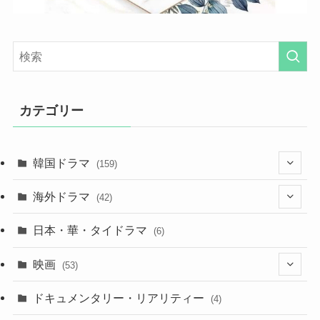
カテゴリー
韓国ドラマ
(159)
(25)
海外ドラマ
(42)
(27)
(7)
日本・華・タイドラマ
(6)
(29)
(7)
映画
(53)
(20)
(18)
(9)
ドキュメンタリー・リアリティー
(4)
(32)