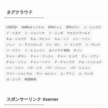
タグクラウド
LGBTQ+
Netflixオリジナル
SF9チャニ
SF9ロウン
イ・ジェウク
イ・ジヌク
イ・ジョンソク
イ・ミンギ
ウエストワールド
キム・ジェウク
キム・スヒョン
キム・ソノ
シン・ヘソン
ジュノ
ジ・アメリカンズ
ソン・ガン
ソ・イングク
ソ・ウンス
ソ・ジフン
ソ・ヒョンジン
タイドラマ 映画
チソン
チャン・ギヨン
チャン・ドンユン
チャン・ヒョク
チュ・ジフン
チョン・ソミン
チョン・ヘイン
チ・チャンウク
ナム・ジュヒョク
ハン・ジミン
パク・シフ
パク・ソジュン
パク・ミニョン
ファン・ジョンウム
ヤン・セジョン
ユ・アイン
ユ・スンホ
ヨ・ジング
韓国映画
スポンサーリンク Xserver