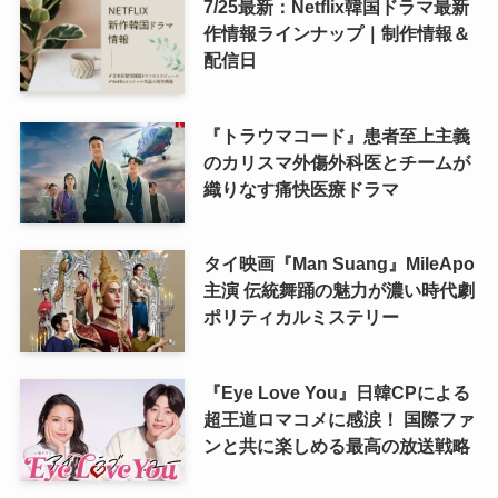
7/25最新：Netflix韓国ドラマ最新
作情報ラインナップ｜制作情報＆
配信日
『トラウマコード』患者至上主義
のカリスマ外傷外科医とチームが
織りなす痛快医療ドラマ
タイ映画『Man Suang』MileApo
主演 伝統舞踊の魅力が濃い時代劇
ポリティカルミステリー
『Eye Love You』日韓CPによる
超王道ロマコメに感涙！ 国際ファ
ンと共に楽しめる最高の放送戦略