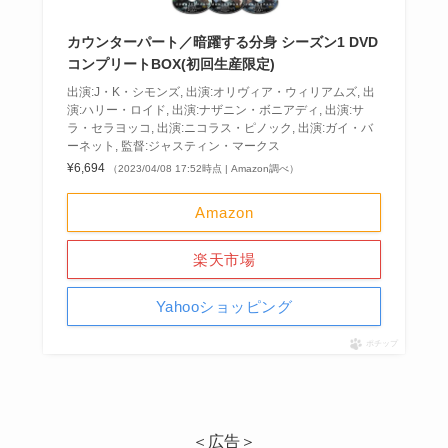
カウンターパート／暗躍する分身 シーズン1 DVD
コンプリートBOX(初回生産限定)
出演:J・K・シモンズ, 出演:オリヴィア・ウィリアムズ, 出
演:ハリー・ロイド, 出演:ナザニン・ボニアディ, 出演:サ
ラ・セラヨッコ, 出演:ニコラス・ピノック, 出演:ガイ・バ
ーネット, 監督:ジャスティン・マークス
¥6,694
（2023/04/08 17:52時点 | Amazon調べ）
Amazon
楽天市場
Yahooショッピング
ポチップ
＜広告＞