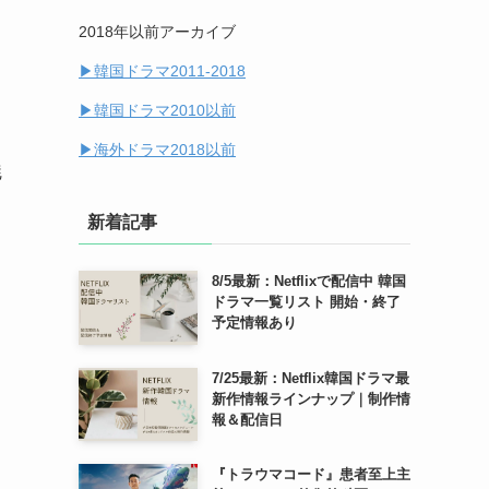
2018年以前アーカイブ
(14)
▶︎韓国ドラマ2011-2018
(7)
▶︎韓国ドラマ2010以前
▶︎海外ドラマ2018以前
魅
新着記事
8/5最新：Netflixで配信中 韓国
ドラマ一覧リスト 開始・終了
予定情報あり
7/25最新：Netflix韓国ドラマ最
新作情報ラインナップ｜制作情
報＆配信日
『トラウマコード』患者至上主