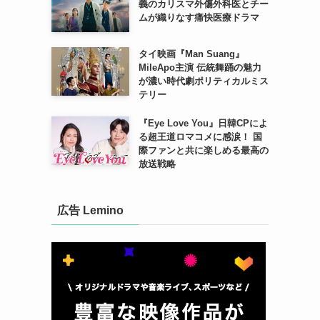
義のカリスマ外傷外科医とチー
ムが織りなす痛快医療ドラマ
タイ映画『Man Suang』
MileApo主演 伝統舞踊の魅力
が濃い時代劇ポリティカルミス
テリー
『Eye Love You』日韓CPによ
る超王道ロマコメに感涙！ 国
際ファンと共に楽しめる最高の
放送戦略
広告 Lemino