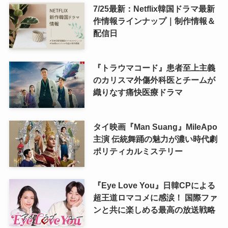
7/25最新：Netflix韓国ドラマ最新
作情報ラインナップ｜制作情報＆
配信日
『トラウマコード』患者至上主義
のカリスマ外傷外科医とチームが
織りなす痛快医療ドラマ
タイ映画『Man Suang』MileApo
主演 伝統舞踊の魅力が濃い時代劇
ポリティカルミステリー
『Eye Love You』日韓CPによる
超王道ロマコメに感涙！ 国際ファ
ンと共に楽しめる最高の放送戦略