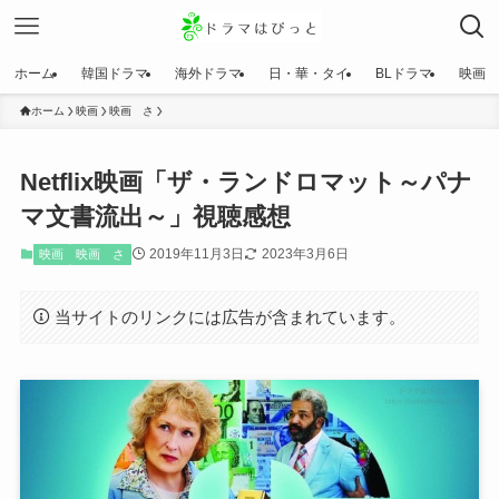
ホーム
韓国ドラマ
海外ドラマ
日・華・タイ
BLドラマ
映画
ホーム
映画
映画 さ
Netflix映画「ザ・ランドロマット～パナ
マ文書流出～」視聴感想
2019年11月3日
2023年3月6日
映画
映画 さ
当サイトのリンクには広告が含まれています。