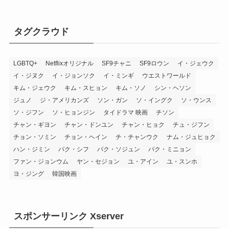
タグクラウド
LGBTQ+
Netflixオリジナル
SF9チャニ
SF9ロウン
イ・ジェウク
イ・ジヌク
イ・ジョンソク
イ・ミンギ
ウエストワールド
キム・ジェウク
キム・スヒョン
キム・ソノ
シン・ヘソン
ジュノ
ジ・アメリカンズ
ソン・ガン
ソ・イングク
ソ・ウンス
ソ・ジフン
ソ・ヒョンジン
タイドラマ 映画
チソン
チャン・ギヨン
チャン・ドンユン
チャン・ヒョク
チュ・ジフン
チョン・ソミン
チョン・ヘイン
チ・チャンウク
ナム・ジュヒョク
ハン・ジミン
パク・シフ
パク・ソジュン
パク・ミニョン
ファン・ジョンウム
ヤン・セジョン
ユ・アイン
ユ・スンホ
ヨ・ジング
韓国映画
スポンサーリンク Xserver