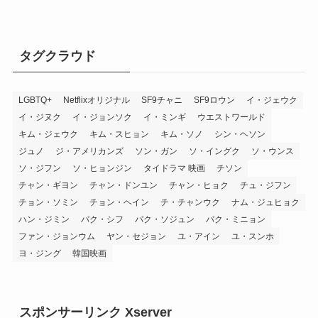
タグクラウド
LGBTQ+
Netflixオリジナル
SF9チャニ
SF9ロウン
イ・ジェウク
イ・ジヌク
イ・ジョンソク
イ・ミンギ
ウエストワールド
キム・ジェウク
キム・スヒョン
キム・ソノ
シン・ヘソン
ジュノ
ジ・アメリカンズ
ソン・ガン
ソ・イングク
ソ・ウンス
ソ・ジフン
ソ・ヒョンジン
タイドラマ 映画
チソン
チャン・ギヨン
チャン・ドンユン
チャン・ヒョク
チュ・ジフン
チョン・ソミン
チョン・ヘイン
チ・チャンウク
ナム・ジュヒョク
ハン・ジミン
パク・シフ
パク・ソジュン
パク・ミニョン
ファン・ジョンウム
ヤン・セジョン
ユ・アイン
ユ・スンホ
ヨ・ジング
韓国映画
スポンサーリンク Xserver