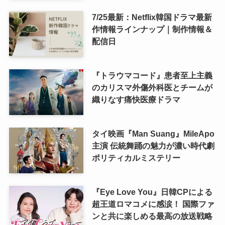
7/25最新：Netflix韓国ドラマ最新
作情報ラインナップ｜制作情報＆
配信日
『トラウマコード』患者至上主義
のカリスマ外傷外科医とチームが
織りなす痛快医療ドラマ
タイ映画『Man Suang』MileApo
主演 伝統舞踊の魅力が濃い時代劇
ポリティカルミステリー
『Eye Love You』日韓CPによる
超王道ロマコメに感涙！ 国際ファ
ンと共に楽しめる最高の放送戦略