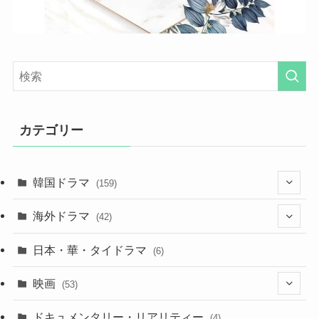
カテゴリー
韓国ドラマ
(159)
(25)
海外ドラマ
(42)
(27)
(7)
日本・華・タイドラマ
(6)
(29)
(7)
映画
(53)
(20)
(18)
(9)
ドキュメンタリー・リアリティー
(4)