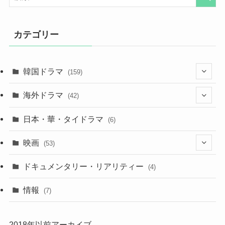
カテゴリー
韓国ドラマ
(159)
(25)
海外ドラマ
(42)
(27)
(7)
日本・華・タイドラマ
(6)
(29)
(7)
映画
(53)
(20)
(18)
(9)
ドキュメンタリー・リアリティー
(4)
(32)
(10)
(9)
情報
(7)
(25)
(14)
2018年以前アーカイブ