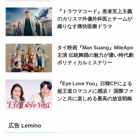
『トラウマコード』患者至上主義
のカリスマ外傷外科医とチームが
織りなす痛快医療ドラマ
タイ映画『Man Suang』MileApo
主演 伝統舞踊の魅力が濃い時代劇
ポリティカルミステリー
『Eye Love You』日韓CPによる
超王道ロマコメに感涙！ 国際ファ
ンと共に楽しめる最高の放送戦略
広告 Lemino