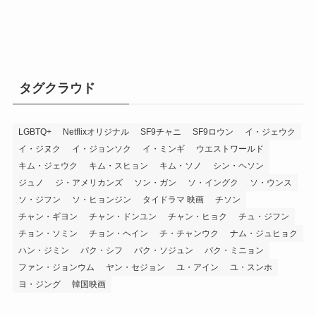
タグクラウド
LGBTQ+
Netflixオリジナル
SF9チャニ
SF9ロウン
イ・ジェウク
イ・ジヌク
イ・ジョンソク
イ・ミンギ
ウエストワールド
キム・ジェウク
キム・スヒョン
キム・ソノ
シン・ヘソン
ジュノ
ジ・アメリカンズ
ソン・ガン
ソ・イングク
ソ・ウンス
ソ・ジフン
ソ・ヒョンジン
タイドラマ 映画
チソン
チャン・ギヨン
チャン・ドンユン
チャン・ヒョク
チュ・ジフン
チョン・ソミン
チョン・ヘイン
チ・チャンウク
ナム・ジュヒョク
ハン・ジミン
パク・シフ
パク・ソジュン
パク・ミニョン
ファン・ジョンウム
ヤン・セジョン
ユ・アイン
ユ・スンホ
ヨ・ジング
韓国映画