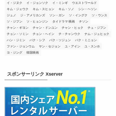
イ・ジヌク
イ・ジョンソク
イ・ミンギ
ウエストワールド
キム・ジェウク
キム・スヒョン
キム・ソノ
シン・ヘソン
ジュノ
ジ・アメリカンズ
ソン・ガン
ソ・イングク
ソ・ウンス
ソ・ジフン
ソ・ヒョンジン
タイドラマ 映画
チソン
チャン・ギヨン
チャン・ドンユン
チャン・ヒョク
チュ・ジフン
チョン・ソミン
チョン・ヘイン
チ・チャンウク
ナム・ジュヒョク
ハン・ジミン
パク・シフ
パク・ソジュン
パク・ミニョン
ファン・ジョンウム
ヤン・セジョン
ユ・アイン
ユ・スンホ
ヨ・ジング
韓国映画
スポンサーリンク Xserver