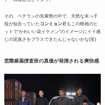
その、ベテランの先輩勢の中で、天然な末っ子
役が似合っていた
コンミョン
君もこの映画のヒ
ットで
“かわいい花イケメン”のイメージにイイ感
じの泥臭さをプラスできた
んじゃないかな(笑)
窓際麻薬捜査班の真価が発揮される爽快感