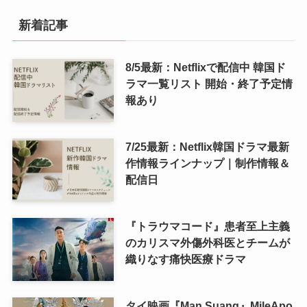
新着記事
8/5最新：Netflixで配信中 韓国ド
ラマ一覧リスト 開始・終了予定情
報あり
7/25最新：Netflix韓国ドラマ最新
作情報ラインナップ｜制作情報＆
配信日
『トラウマコード』患者至上主義
のカリスマ外傷外科医とチームが
織りなす痛快医療ドラマ
タイ映画『Man Suang』MileApo