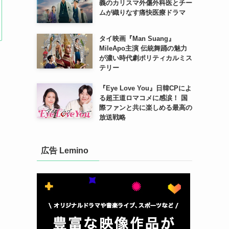
義のカリスマ外傷外科医とチー
ムが織りなす痛快医療ドラマ
タイ映画『Man Suang』
MileApo主演 伝統舞踊の魅力
が濃い時代劇ポリティカルミス
テリー
『Eye Love You』日韓CPによ
る超王道ロマコメに感涙！ 国
際ファンと共に楽しめる最高の
放送戦略
広告 Lemino