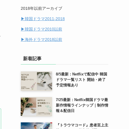
2018年以前アーカイブ
(14)
▶︎韓国ドラマ2011-2018
(7)
▶︎韓国ドラマ2010以前
手
▶︎海外ドラマ2018以前
新着記事
8/5最新：Netflixで配信中 韓国
ドラマ一覧リスト 開始・終了
予定情報あり
7/25最新：Netflix韓国ドラマ最
新作情報ラインナップ｜制作情
報＆配信日
『トラウマコード』患者至上主