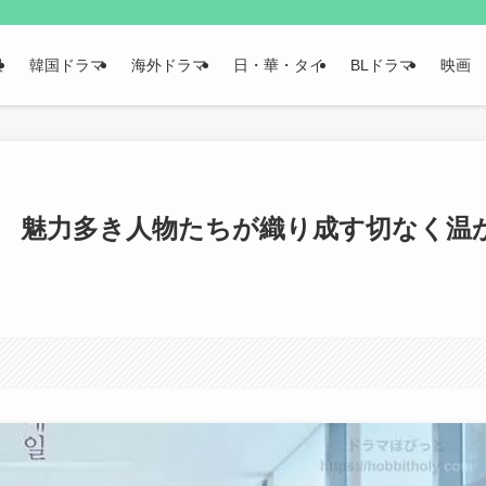
報
韓国ドラマ
海外ドラマ
日・華・タイ
BLドラマ
映画
 魅力多き人物たちが織り成す切なく温