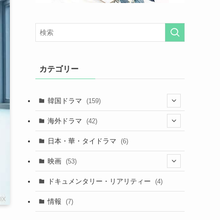
カテゴリー
韓国ドラマ
(159)
(25)
海外ドラマ
(42)
(27)
(7)
日本・華・タイドラマ
(6)
(29)
(7)
映画
(53)
(20)
(18)
(9)
ドキュメンタリー・リアリティー
(4)
(32)
(10)
(9)
情報
(7)
(25)
(14)