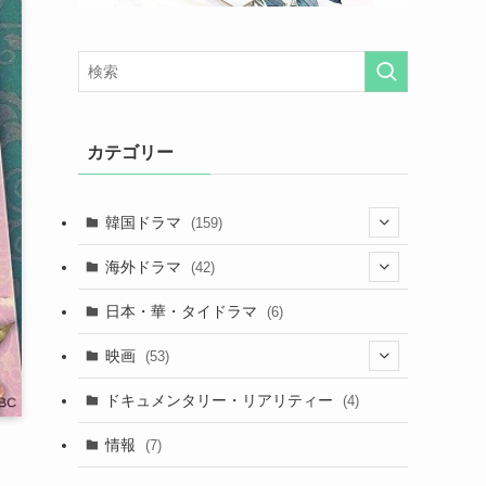
カテゴリー
韓国ドラマ
(159)
(25)
海外ドラマ
(42)
(27)
(7)
日本・華・タイドラマ
(6)
(29)
(7)
映画
(53)
(20)
(18)
(9)
ドキュメンタリー・リアリティー
(4)
(32)
(10)
(9)
情報
(7)
(25)
(14)