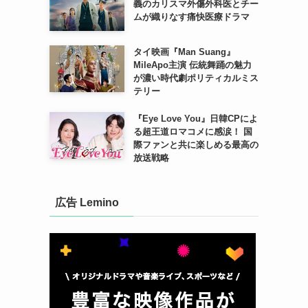
義のカリスマ外傷外科医とチー
ムが織りなす痛快医療ドラマ
タイ映画『Man Suang』
MileApo主演 伝統舞踊の魅力
が濃い時代劇ポリティカルミス
テリー
『Eye Love You』日韓CPによ
る超王道ロマコメに感涙！ 国
際ファンと共に楽しめる最高の
放送戦略
広告 Lemino