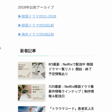
2018年以前アーカイブ
(14)
▶︎韓国ドラマ2011-2018
(7)
▶︎韓国ドラマ2010以前
▶︎海外ドラマ2018以前
の
新着記事
8/5最新：Netflixで配信中 韓国
ドラマ一覧リスト 開始・終了
予定情報あり
7/25最新：Netflix韓国ドラマ最
新作情報ラインナップ｜制作情
報＆配信日
『トラウマコード』患者至上主