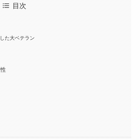
目次
した大ベテラン
個性