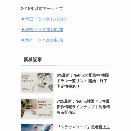
2018年以前アーカイブ
(14)
▶︎韓国ドラマ2011-2018
(7)
▶︎韓国ドラマ2010以前
▶︎海外ドラマ2018以前
新着記事
8/5最新：Netflixで配信中 韓国
ドラマ一覧リスト 開始・終了
予定情報あり
7/25最新：Netflix韓国ドラマ最
新作情報ラインナップ｜制作情
報＆配信日
『トラウマコード』患者至上主