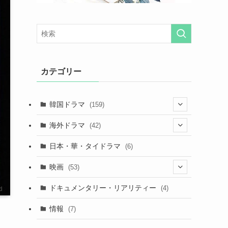
カテゴリー
韓国ドラマ
(159)
(25)
海外ドラマ
(42)
(27)
(7)
日本・華・タイドラマ
(6)
(29)
(7)
映画
(53)
(20)
(18)
(9)
ドキュメンタリー・リアリティー
(4)
(32)
(10)
(9)
情報
(7)
(25)
(14)