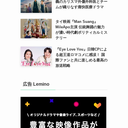
義のカリスマ外傷外科医とチー
ムが織りなす痛快医療ドラマ
タイ映画『Man Suang』
MileApo主演 伝統舞踊の魅力
が濃い時代劇ポリティカルミス
テリー
『Eye Love You』日韓CPによ
る超王道ロマコメに感涙！ 国
際ファンと共に楽しめる最高の
放送戦略
広告 Lemino