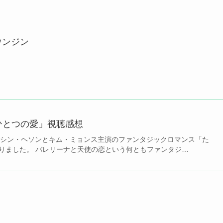
ウンジン
ひとつの愛」視聴感想
されたシン・ヘソンとキム・ミョンス主演のファンタジックロマンス「た
りました。 バレリーナと天使の恋という何ともファンタジ…