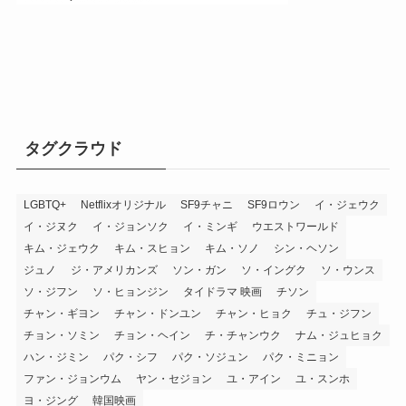
タグクラウド
LGBTQ+
Netflixオリジナル
SF9チャニ
SF9ロウン
イ・ジェウク
イ・ジヌク
イ・ジョンソク
イ・ミンギ
ウエストワールド
キム・ジェウク
キム・スヒョン
キム・ソノ
シン・ヘソン
ジュノ
ジ・アメリカンズ
ソン・ガン
ソ・イングク
ソ・ウンス
ソ・ジフン
ソ・ヒョンジン
タイドラマ 映画
チソン
チャン・ギヨン
チャン・ドンユン
チャン・ヒョク
チュ・ジフン
チョン・ソミン
チョン・ヘイン
チ・チャンウク
ナム・ジュヒョク
ハン・ジミン
パク・シフ
パク・ソジュン
パク・ミニョン
ファン・ジョンウム
ヤン・セジョン
ユ・アイン
ユ・スンホ
ヨ・ジング
韓国映画