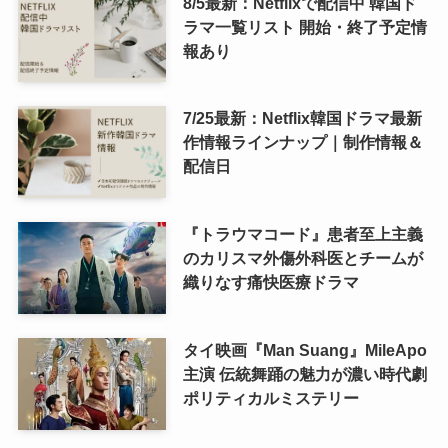
8/5最新：Netflixで配信中 韓国ド
ラマ一覧リスト 開始・終了予定情
報あり
7/25最新：Netflix韓国ドラマ最新
作情報ラインナップ｜制作情報＆
配信日
『トラウマコード』患者至上主義
のカリスマ外傷外科医とチームが
織りなす痛快医療ドラマ
タイ映画『Man Suang』MileApo
主演 伝統舞踊の魅力が濃い時代劇
ポリティカルミステリー