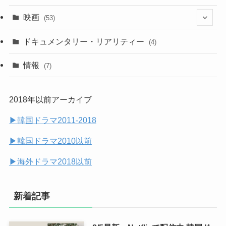
(29)
(7)
映画
(53)
(20)
(18)
(9)
ドキュメンタリー・リアリティー
(4)
(32)
(10)
(9)
情報
(7)
(25)
(14)
2018年以前アーカイブ
(14)
▶︎韓国ドラマ2011-2018
(7)
▶︎韓国ドラマ2010以前
▶︎海外ドラマ2018以前
新着記事