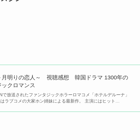
月明りの恋人～ 視聴感想 韓国ドラマ 1300年の
ジックロマンス
tvNで放送されたファンタジックホラーロマコメ「ホテルデルーナ」
本はラブコメの大家ホン姉妹による最新作。 主演にはヒット…