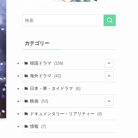
カテゴリー
韓国ドラマ
(159)
(25)
海外ドラマ
(42)
(27)
(7)
日本・華・タイドラマ
(6)
(29)
(7)
映画
(53)
(20)
(18)
(9)
ドキュメンタリー・リアリティー
(4)
(32)
(10)
(9)
情報
(7)
(25)
(14)