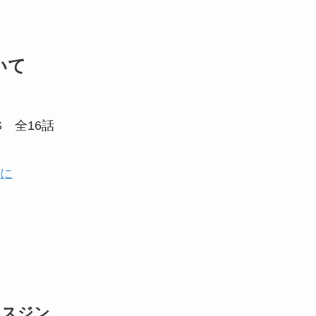
いて
BS 全16話
に
・スジン