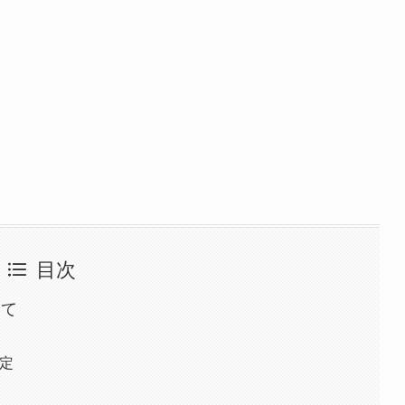
目次
いて
定