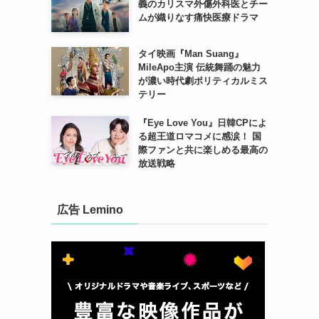
義のカリスマ外傷外科医とチー
ムが織りなす痛快医療ドラマ
タイ映画『Man Suang』
MileApo主演 伝統舞踊の魅力
が濃い時代劇ポリティカルミス
テリー
『Eye Love You』日韓CPによ
る超王道ロマコメに感涙！ 国
際ファンと共に楽しめる最高の
放送戦略
広告 Lemino