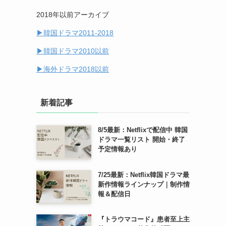
2018年以前アーカイブ
(14)
▶︎韓国ドラマ2011-2018
(7)
▶︎韓国ドラマ2010以前
▶︎海外ドラマ2018以前
回
新着記事
8/5最新：Netflixで配信中 韓国
ドラマ一覧リスト 開始・終了
予定情報あり
7/25最新：Netflix韓国ドラマ最
新作情報ラインナップ｜制作情
報＆配信日
『トラウマコード』患者至上主