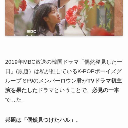
2019年MBC放送の韓国ドラマ「偶然発見した一
日」(原題）は
私が推しているK-POPボーイズグ
ループ SF9のメンバーロウン君が
TVドラマ初主
演を果たした
ドラマ
ということで、
必見の一本
でした。
邦題は「偶然見つけたハル」
。