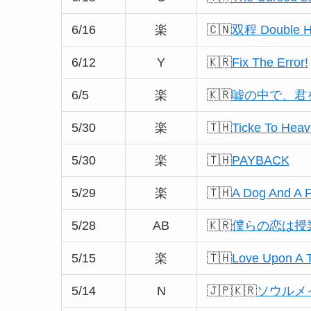
6/16
楽
🇨🇳
双程 Double He
6/12
Y
🇰🇷
Fix The Error!
6/5
楽
🇰🇷
嘘の中で、君を愛し
5/30
楽
🇹🇭
Ticke To Hea
5/30
楽
🇹🇭
PAYBACK
5/29
楽
🇹🇭
A Dog And A 
5/28
AB
🇰🇷
僕らの恋は授
5/15
楽
🇹🇭
Love Upon A 
5/14
N
🇯🇵🇰🇷
ソウルメ