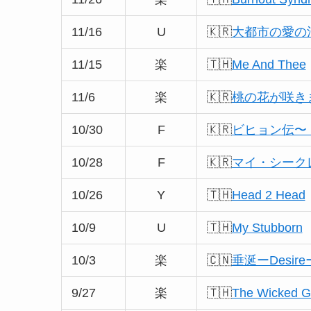
11/16
U
🇰🇷
大都市の愛の
11/15
楽
🇹🇭
Me And Thee
11/6
楽
🇰🇷
桃の花が咲きまし
10/30
F
🇰🇷
ビヒョン伝〜
10/28
F
🇰🇷
マイ・シーク
10/26
Y
🇹🇭
Head 2 Head
10/9
U
🇹🇭
My Stubborn
10/3
楽
🇨🇳
垂涎ーDesire
9/27
楽
🇹🇭
The Wicke