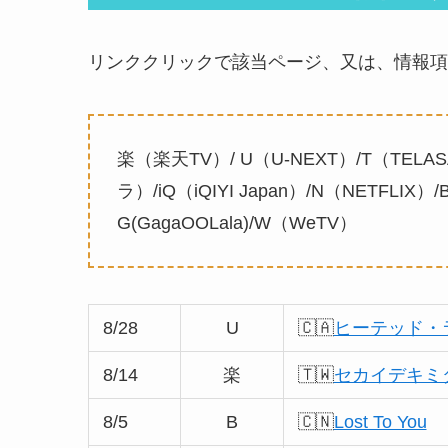
リンククリックで該当ページ、又は、情報項
楽（楽天TV）/ U（U-NEXT）/T（TELAS
ラ）/iQ（iQIYI Japan）/N（NETFLIX）/B
G(GagaOOLala)/W（WeTV）
8/28
U
🇨🇦
ヒーテッド・
8/14
楽
🇹🇼
セカイデキミダケ/C
8/5
B
🇨🇳
Lost To You