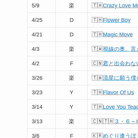
5/9
楽
🇹🇭
Crazy Love 
4/25
D
🇹🇭
Flower Boy
4/21
D
🇹🇭
Magic Move
4/3
楽
🇹🇼
視線の奥、言えない
4/2
F
🇨🇳
君と出会わない僕の話
3/26
楽
🇹🇼
流星に願う僕
3/23
Y
🇹🇭
Flavor Of Us
3/14
Y
🇹🇭
Love You Tea
3/13
楽
🇨🇳🇹🇭
３・６～Chi
3/6
F
🇰🇷
めぐり逢うぼくら〜