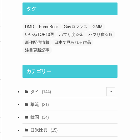
タグ
DMD
ForceBook
Gayロマンス
GMM
いいねTOP10選
ハマり度☆金
ハマり度☆銀
新作配信情報
日本で見られる作品
注目更新記事
カテゴリー
タイ
(144)
(33)
華流
(21)
(44)
韓国
(34)
(39)
日米比典
(15)
(23)