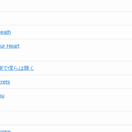
Death
our Heart
の裏側で僕らは輝く
rets
ou
rome