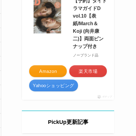
【予約】タイド
ラマガイドD
vol.10【表
紙/March＆
Koji (向井康
二)】両面ピン
ナップ付き
ノーブランド品
Amazon
楽天市場
Yahooショッピング
ポチップ
PickUp更新記事