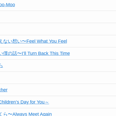
Moo-Moo
想い〜Feel What You Feel
〜I’ll Turn Back This Time
ら
cher
ldren’s Day for You～
Always Meet Again