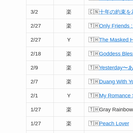
3/2
楽
🇨🇳
十年の約束を君に〜L
2/27
楽
🇹🇭
Only Friends 
2/27
Y
🇹🇭
The Masked H
2/18
楽
🇹🇭
Goddess Bl
2/9
楽
🇹🇭
Yesterda
2/7
楽
🇹🇭
Duang With Y
2/1
Y
🇹🇭
My Romance
1/27
楽
🇹🇭Gray Rainbow
1/27
楽
🇹🇭
Peach Lover