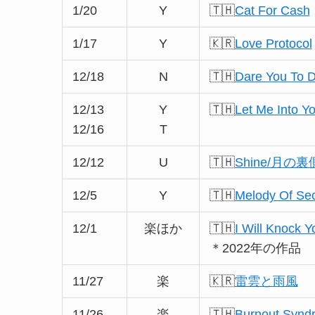
1/20
Y
🇹🇭
Cat For Cash
1/17
Y
🇰🇷
Love Protocol
12/18
N
🇹🇭
Dare You To 
12/13
Y
🇹🇭
Let Me Into Y
12/16
T
12/12
U
🇹🇭
Shine/月
12/5
Y
🇹🇭
Melody Of Sec
12/1
楽ほか
🇹🇭
I Will Knock Y
＊2022年の作品
11/27
楽
🇰🇷
雷雲と雨風
11/26
楽
🇹🇭
Burnout Synd