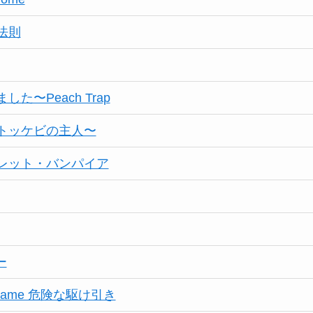
法則
た〜Peach Trap
トッケビの主人〜
レット・バンパイア
ー
d Game 危険な駆け引き