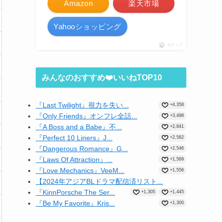
Amazon
楽天市場
Yahooショッピング
ポチップ
みんなのおすすめ❤️いいねTOP10
『Last Twilight』視力を失い...
+4,358
『Only Friends』オンフレ全話...
+3,498
『A Boss and a Babe』不...
+2,841
『Perfect 10 Liners』J...
+2,582
『Dangerous Romance』G...
+2,546
『Laws Of Attraction』...
+1,569
『Love Mechanics』VeeM...
+1,556
【2024年アジアBLドラマ配信済リスト...
『KinnPorsche The Ser...
+1,305
+1,445
『Be My Favorite』Kris...
+1,300