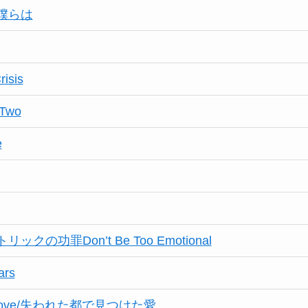
僕らは
risis
 Two
e
クの功罪Don’t Be Too Emotional
ars
d Love/失われた都で見つけた愛