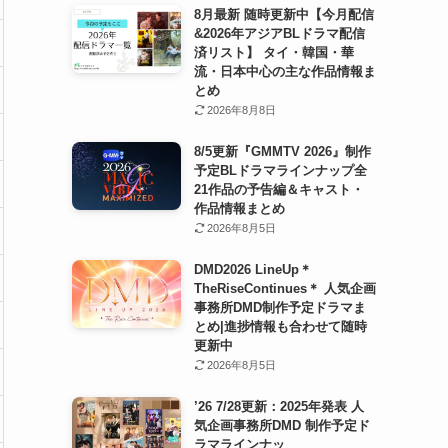
8月最新 随時更新中【今月配信
&2026年アジアBLドラマ配信
済リスト】 タイ・韓国・華
流・日本中心の主な作品情報ま
とめ
2026年8月8日
8/5更新『GMMTV 2026』制作
予定BLドラマラインナップ全
21作品の予告編＆キャスト・
作品情報まとめ
2026年8月5日
DMD2026 LineUp＊
TheRiseContinues＊ 人気企画
事務所DMD制作予定ドラマま
とめ|進捗情報も合わせて随時
更新中
2026年8月5日
’26 7/28更新：2025年発表 人
気企画事務所DMD 制作予定ド
ラマラインナッ