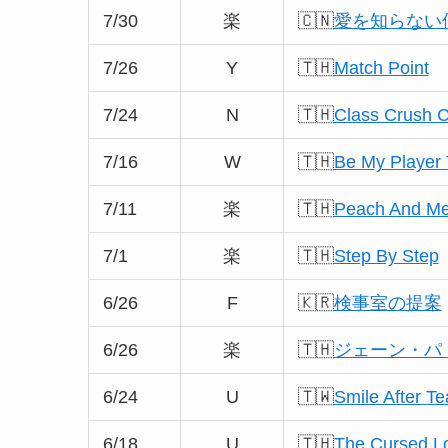
7/30
楽
🇨🇳
愛を知らない
7/26
Y
🇹🇭
Match Point
7/24
N
🇹🇭
Class Crush C
7/16
W
🇹🇭
Be My Player
7/11
楽
🇹🇭
Peach And M
7/1
楽
🇹🇭
Step By Step
6/26
F
🇰🇷
検事室の提案
6/26
楽
🇹🇭
ジェーン・パトリッ
6/24
U
🇹🇼
Smile After Te
6/18
U
🇹🇭
The Curse