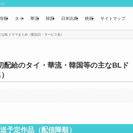
うに
情報
タイ
華流
韓国
日米比典
映画
サイトマップ
主なBLドラマまとめ（配信日・サービス名）
本初配給のタイ・華流・韓国等の主なBLド
名）
送予定作品（配信降順）