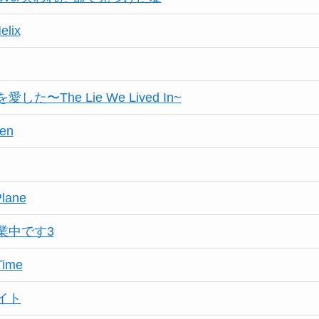
lix
た〜The Lie We Lived In~
ven
Plane
業中です3
Time
イト