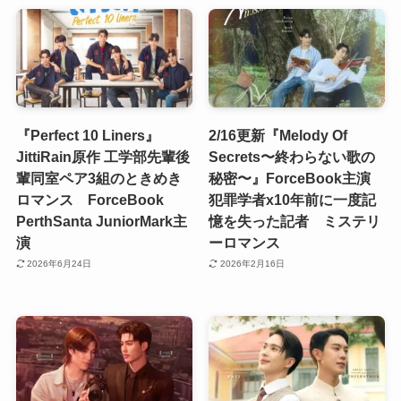
『Perfect 10 Liners』
2/16更新『Melody Of
JittiRain原作 工学部先輩後
Secrets〜終わらない歌の
輩同室ペア3組のときめき
秘密〜』ForceBook主演
ロマンス ForceBook
犯罪学者x10年前に一度記
PerthSanta JuniorMark主
憶を失った記者 ミステリ
演
ーロマンス
2026年6月24日
2026年2月16日