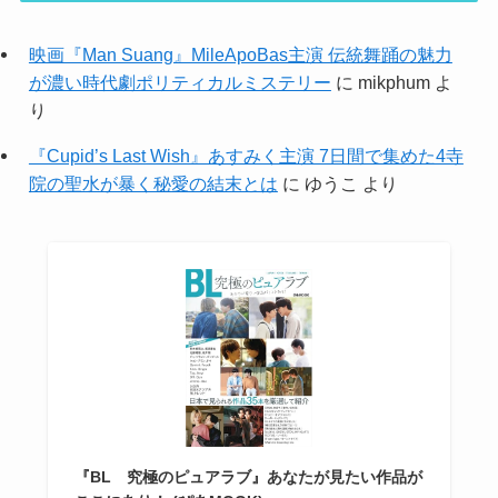
映画『Man Suang』MileApoBas主演 伝統舞踊の魅力
が濃い時代劇ポリティカルミステリー
に
mikphum
よ
り
『Cupid’s Last Wish』あすみく主演 7日間で集めた4寺
院の聖水が暴く秘愛の結末とは
に
ゆうこ
より
『BL 究極のピュアラブ』あなたが見たい作品が