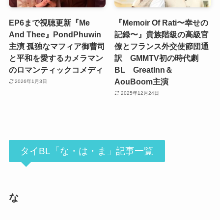
EP6まで視聴更新『Me
『Memoir Of Rati〜幸せの
And Thee』PondPhuwin
記録〜』貴族階級の高級官
主演 孤独なマフィア御曹司
僚とフランス外交使節団通
と平和を愛するカメラマン
訳 GMMTV初の時代劇
のロマンティックコメディ
BL GreatInn＆
AouBoom主演
2026年1月3日
2025年12月24日
タイBL「な・は・ま」記事一覧
な