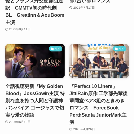
僚とフランス外交使節団通
師x占い師ロマンス
訳 GMMTV初の時代劇
2025年7月17日
BL GreatInn＆AouBoom
主演
2025年9月11日
タイ
タイ
全話視聴更新『My Golden
『Perfect 10 Liners』
Blood』JossGawin主演 特
JittiRain原作 工学部先輩後
別な血を持つ人間と守護神
輩同室ペア3組のときめき
バンパイア ゴージャスで切
ロマンス ForceBook
実な愛の物語
PerthSanta JuniorMark主
演
2025年6月10日
2025年4月26日