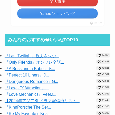
楽天市場
Yahooショッピング
ポチップ
みんなのおすすめ❤️いいねTOP10
『Last Twilight』視力を失い...
+4,358
『Only Friends』オンフレ全話...
+3,498
『A Boss and a Babe』不...
+2,841
『Perfect 10 Liners』J...
+2,582
『Dangerous Romance』G...
+2,546
『Laws Of Attraction』...
+1,569
『Love Mechanics』VeeM...
+1,556
【2024年アジアBLドラマ配信済リスト...
+1,445
『KinnPorsche The Ser...
+1,305
『Be My Favorite』Kris...
+1,300