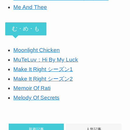
Me And Thee
む・め・も
Moonlight Chicken
MuTeLuv：Hi By My Luck
Make It Right シーズン1
Make It Right シーズン2
Memoir Of Rati
Melody Of Secrets
新着記事
人気記事