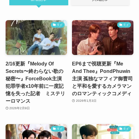
タイ
タイ
2/16更新『Melody Of
EP6まで視聴更新『Me
Secrets〜終わらない歌の
And Thee』PondPhuwin
秘密〜』ForceBook主演
主演 孤独なマフィア御曹司
犯罪学者x10年前に一度記
と平和を愛するカメラマン
憶を失った記者 ミステリ
のロマンティックコメディ
ーロマンス
2026年1月3日
2026年2月9日
タイ
タイ