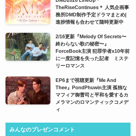
TheRiseContinues＊ 人気企画事
務所DMD制作予定ドラマまとめ|
進捗情報も合わせて随時更新中
2/16更新『Melody Of Secrets〜
終わらない歌の秘密〜』
ForceBook主演 犯罪学者x10年前
に一度記憶を失った記者 ミステ
リーロマンス
EP6まで視聴更新『Me And
Thee』PondPhuwin主演 孤独な
マフィア御曹司と平和を愛するカ
メラマンのロマンティックコメデ
ィ
みんなのプレゼンコメント