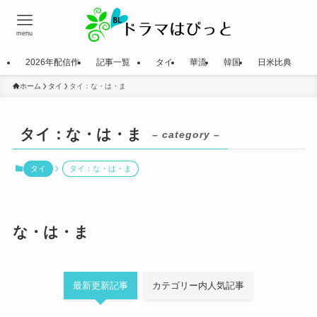
menu
2026年配信作
記事一覧
タイ
華流
韓国
日米比典
ホーム
タイ
タイ：な・は・ま
タイ：な・は・ま
– category –
タイ
タイ：な・は・ま
な・は・ま
最新更新記事
カテゴリー内人気記事