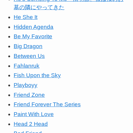
墓の隣にやってきた
He She It
Hidden Agenda
Be My Favorite
Big Dragon
Between Us
Fahlanruk
Fish Upon the Sky
Playboyy
Friend Zone
Friend Forever The Series
Paint With Love
Head 2 Head