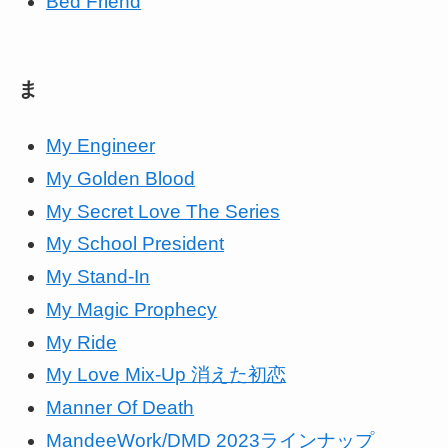
Bed Friend
ま
My Engineer
My Golden Blood
My Secret Love The Series
My School President
My Stand-In
My Magic Prophecy
My Ride
My Love Mix-Up 消えた初恋
Manner Of Death
MandeeWork/DMD 2023ラインナップ