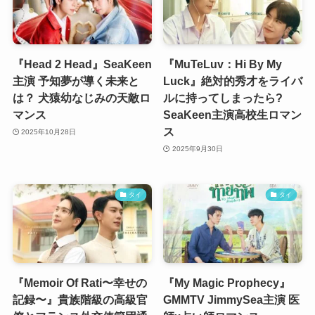
『Head 2 Head』SeaKeen
『MuTeLuv：Hi By My
主演 予知夢が導く未来と
Luck』絶対的秀才をライバ
は？ 犬猿幼なじみの天敵ロ
ルに持ってしまったら?
マンス
SeaKeen主演高校生ロマン
ス
2025年10月28日
2025年9月30日
タイ
タイ
『Memoir Of Rati〜幸せの
『My Magic Prophecy』
記録〜』貴族階級の高級官
GMMTV JimmySea主演 医