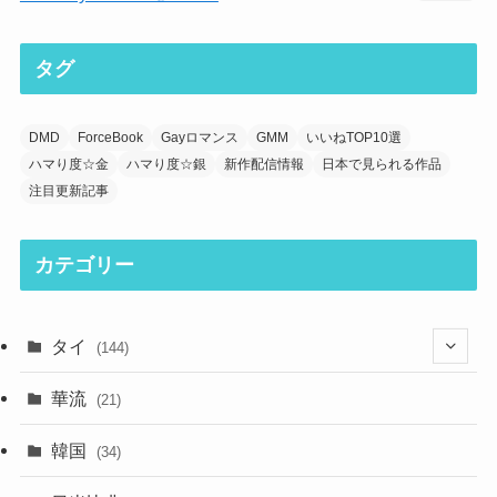
タグ
DMD
ForceBook
Gayロマンス
GMM
いいねTOP10選
ハマり度☆金
ハマり度☆銀
新作配信情報
日本で見られる作品
注目更新記事
カテゴリー
タイ
(144)
(33)
華流
(21)
(44)
韓国
(34)
(39)