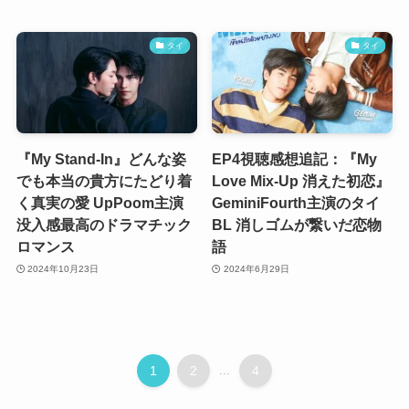
タイ
タイ
『My Stand-In』どんな姿
EP4視聴感想追記：『My
でも本当の貴方にたどり着
Love Mix-Up 消えた初恋』
く真実の愛 UpPoom主演
GeminiFourth主演のタイ
没入感最高のドラマチック
BL 消しゴムが繋いだ恋物
ロマンス
語
2024年10月23日
2024年6月29日
1
2
...
4