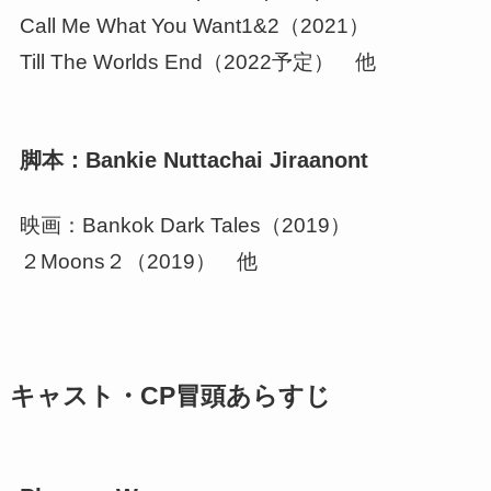
Call Me What You Want1&2（2021）
Till The Worlds End（2022予定） 他
脚本：Bankie Nuttachai Jiraanont
映画：Bankok Dark Tales（2019）
２Moons２（2019） 他
キャスト・CP冒頭あらすじ