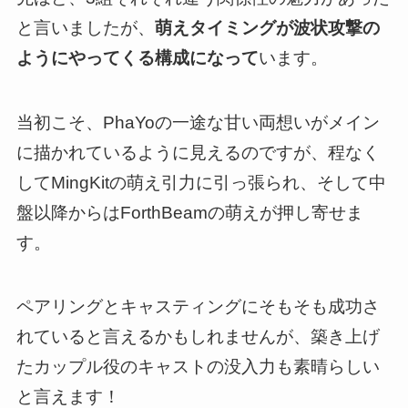
と言いましたが、
萌えタイミングが波状攻撃の
ようにやってくる構成になって
います。
当初こそ、PhaYoの一途な甘い両想いがメイン
に描かれているように見えるのですが、
程なく
してMingKitの萌え引力に引っ張られ
、そして
中
盤以降からはForthBeamの萌えが押し寄せ
ま
す。
ペアリングとキャスティングにそもそも成功さ
れていると言えるかもしれませんが、築き上げ
たカップル役のキャストの没入力も素晴らしい
と言えます！