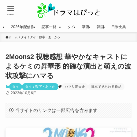
menu
2026年配信作
記事一覧
タイ
華流
韓国
日米比典
ホーム
タイ
タイ：数字・あ・か
2Moons2 視聴感想 華やかなキャストに
よるケミの昇華形 的確な演出と萌えの波
状攻撃にハマる
タイ
タイ：数字・あ・か
ハマり度☆金
日本で見られる作品
2023年10月6日
当サイトのリンクは一部広告を含みます