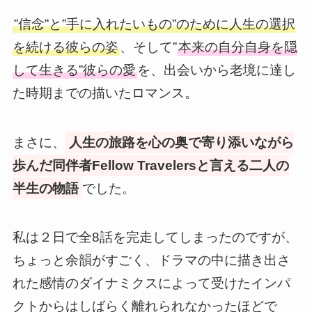
”信念”と”手に入れたいもの”のために人生の選択
を続ける彼らの姿
、そして”
本来の自分自身を隠
して生きる”彼らの愛
を、出会いから老境に達し
た時期までの描いたロマンス。
まさに、
人生の旅路を心の奥で寄り添いながら
歩んだ同伴者Fellow Travelersと言える二人の
半生の物語
でした。
私は２日で全8話を完走してしまったのですが、
ちょっと余韻がすごく、ドラマの中に描き出さ
れた感情のダイナミクスによって受けたインパ
クトからはしばらく離れられなかったほどで