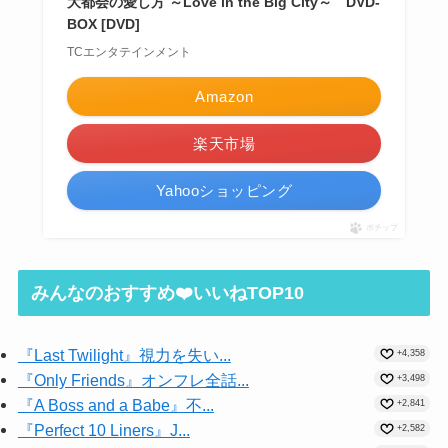
大都会の愛し方 ～Love in the Big City～ DVD-
BOX [DVD]
TCエンタテインメント
Amazon
楽天市場
Yahooショッピング
ポチップ
みんなのおすすめ❤️いいねTOP10
『Last Twilight』視力を失い...
+4,358
『Only Friends』オンフレ全話...
+3,498
『A Boss and a Babe』不...
+2,841
『Perfect 10 Liners』J...
+2,582