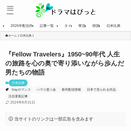
menu
2026年配信作
記事一覧
タイ
華流
韓国
日米比典
ホーム
日米比典
『Fellow Travelers』1950~90年代 人生
の旅路を心の奥で寄り添いながら歩んだ
男たちの物語
日米比典
Gayロマンス
ハマり度☆金
新作配信情報
日本で見られる作品
注目更新記事
2024年8月31日
当サイトのリンクは一部広告を含みます