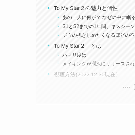
To My Star２の魅力と個性
あの二人に何が？ なぜの中に眠
S1とS2までの1年間、キスシー
ジウの抱きしめたくなるほどの不
To My Star２ とは
ハマリ度は
メイキングが潤沢にリリースされ
視聴方法(2022.12.30現在）