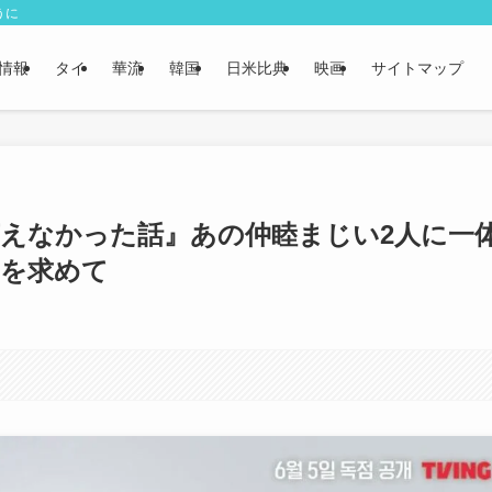
うに
情報
タイ
華流
韓国
日米比典
映画
サイトマップ
たちの言えなかった話』あの仲睦まじい2人に一
実を求めて