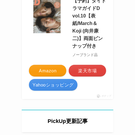
【予約】タイド
ラマガイドD
vol.10【表
紙/March＆
Koji (向井康
二)】両面ピン
ナップ付き
ノーブランド品
Amazon
楽天市場
Yahooショッピング
ポチップ
PickUp更新記事