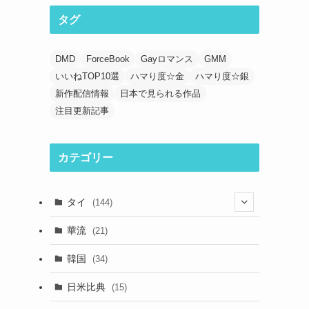
タグ
DMD
ForceBook
Gayロマンス
GMM
いいねTOP10選
ハマり度☆金
ハマり度☆銀
新作配信情報
日本で見られる作品
注目更新記事
カテゴリー
タイ
(144)
(33)
華流
(21)
(44)
韓国
(34)
(39)
日米比典
(15)
(23)