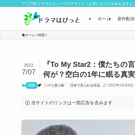
アジアBLドラマレビューブログサイト｜お気に入りに出会えますよ
ホーム
新作配信
ホーム
韓国
『To My Star2：僕
2022
7/07
何が？空白の1年に眠る真
2023年10月6日
韓国
ハマり度☆銀
日本で見られる作品
当サイトのリンクは一部広告を含みます