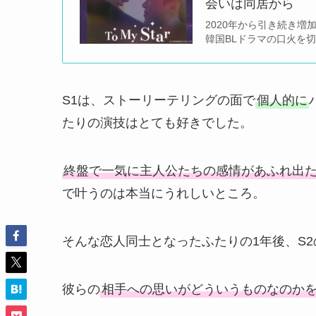
会いは同居から
2020年から引き続き増加
韓国BLドラマの口火を
S1は、ストーリーテリングの面で
個人的に
たりの演技はとても好きでした。
終盤で一気に主人公たちの感情があふれ出
で叶うのは本当にうれしいところ。
そんな恋人同士となったふたりの1年後、S
彼らの
相手への思いがどういうものなのかを