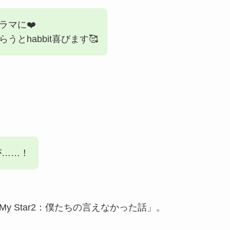
ラマに❤️
とhabbit喜びます🥰
が……！
y Star2：僕たちの言えなかった話」。