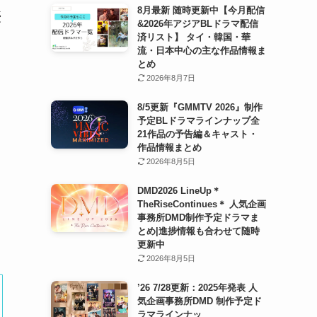
8月最新 随時更新中【今月配信
優
&2026年アジアBLドラマ配信
済リスト】 タイ・韓国・華
流・日本中心の主な作品情報ま
とめ
2026年8月7日
8/5更新『GMMTV 2026』制作
予定BLドラマラインナップ全
21作品の予告編＆キャスト・
作品情報まとめ
2026年8月5日
DMD2026 LineUp＊
TheRiseContinues＊ 人気企画
事務所DMD制作予定ドラマま
とめ|進捗情報も合わせて随時
更新中
2026年8月5日
’26 7/28更新：2025年発表 人
気企画事務所DMD 制作予定ド
ラマラインナッ