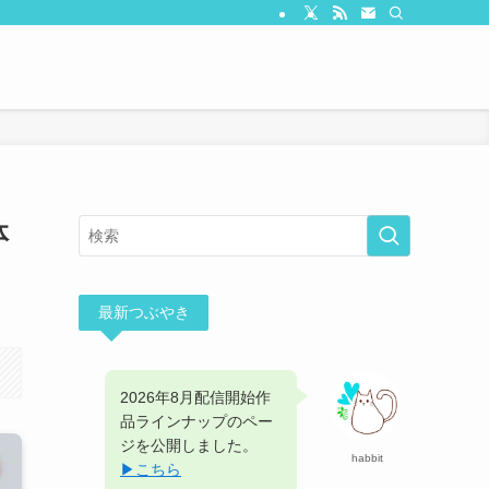
体
最新つぶやき
2026年8月配信開始作
品ラインナップのペー
ジを公開しました。
habbit
▶︎こちら