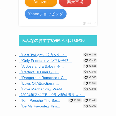
Amazon
楽天市場
気
Yahooショッピング
ポチップ
みんなのおすすめ❤️いいねTOP10
『Last Twilight』視力を失い...
+4,358
『Only Friends』オンフレ全話...
+3,498
『A Boss and a Babe』不...
+2,841
『Perfect 10 Liners』J...
+2,582
『Dangerous Romance』G...
+2,546
『Laws Of Attraction』...
+1,569
『Love Mechanics』VeeM...
+1,556
【2024年アジアBLドラマ配信済リスト...
『KinnPorsche The Ser...
+1,305
+1,445
『Be My Favorite』Kris...
+1,300