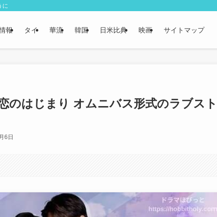
うに
情報
タイ
華流
韓国
日米比典
映画
サイトマップ
 3組の恋のはじまり オムニバス形式のラブス
0月6日