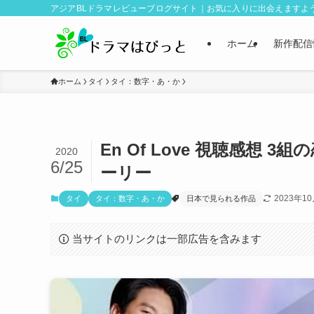
アジアBLドラマレビューブログサイト｜お気に入りに出会えますよ
ホーム
新作配信
ホーム
タイ
タイ：数字・あ・か
En Of Love 視聴感想
2020
6/25
ーリー
2023年1
タイ
タイ：数字・あ・か
日本で見られる作品
当サイトのリンクは一部広告を含みます