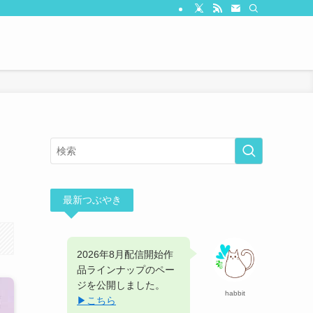
ト
最新つぶやき
2026年8月配信開始作
品ラインナップのペー
ジを公開しました。
habbit
▶︎こちら