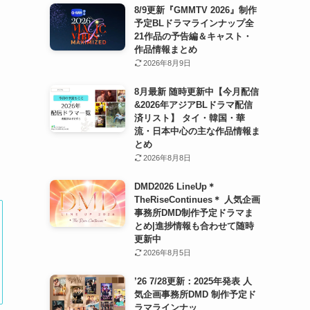
8/9更新『GMMTV 2026』制作
予定BLドラマラインナップ全
21作品の予告編＆キャスト・
と
作品情報まとめ
2026年8月9日
8月最新 随時更新中【今月配信
&2026年アジアBLドラマ配信
済リスト】 タイ・韓国・華
流・日本中心の主な作品情報ま
とめ
2026年8月8日
DMD2026 LineUp＊
TheRiseContinues＊ 人気企画
事務所DMD制作予定ドラマま
とめ|進捗情報も合わせて随時
更新中
2026年8月5日
’26 7/28更新：2025年発表 人
気企画事務所DMD 制作予定ド
ラマラインナッ