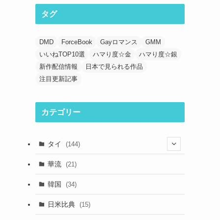
タグ
DMD
ForceBook
Gayロマンス
GMM
いいねTOP10選
ハマり度☆金
ハマり度☆銀
新作配信情報
日本で見られる作品
注目更新記事
カテゴリー
タイ
(144)
(33)
華流
(21)
(44)
韓国
(34)
(39)
日米比典
(15)
(23)