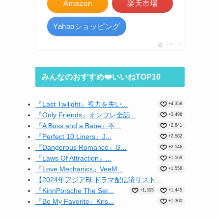
Amazon
楽天市場
Yahooショッピング
ポチップ
みんなのおすすめ❤️いいねTOP10
『Last Twilight』視力を失い...
+4,358
『Only Friends』オンフレ全話...
+3,498
『A Boss and a Babe』不...
+2,841
『Perfect 10 Liners』J...
+2,582
『Dangerous Romance』G...
+2,546
『Laws Of Attraction』...
+1,569
『Love Mechanics』VeeM...
+1,556
【2024年アジアBLドラマ配信済リスト...
『KinnPorsche The Ser...
+1,305
+1,445
『Be My Favorite』Kris...
+1,300