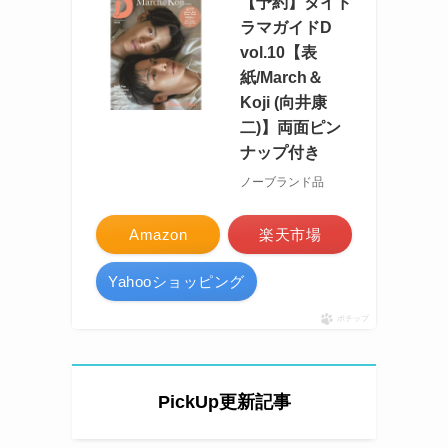
【予約】タイド
ラマガイドD
vol.10【表
紙/March＆
Koji (向井康
二)】両面ピン
ナップ付き
ノーブランド品
Amazon
楽天市場
Yahooショッピング
ポチップ
、
PickUp更新記事