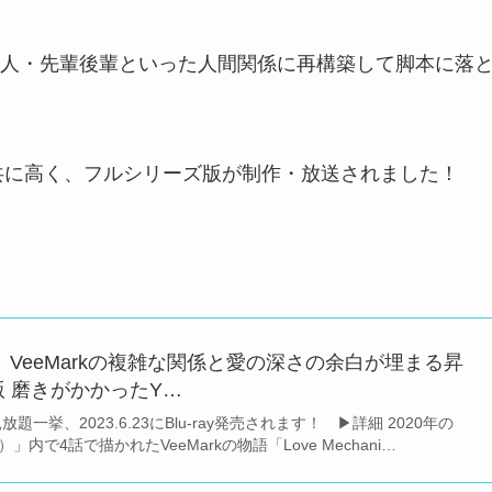
人・先輩後輩といった人間関係に再構築して脚本に落
気評判共に高く、フルシリーズ版が制作・放送されました！
nics』VeeMarkの複雑な関係と愛の深さの余白が埋まる昇
 磨きがかかったY…
A見放題一挙、2023.6.23にBlu-ray発売されます！ ▶︎詳細 2020年の
ブ）」内で4話で描かれたVeeMarkの物語「Love Mechani…