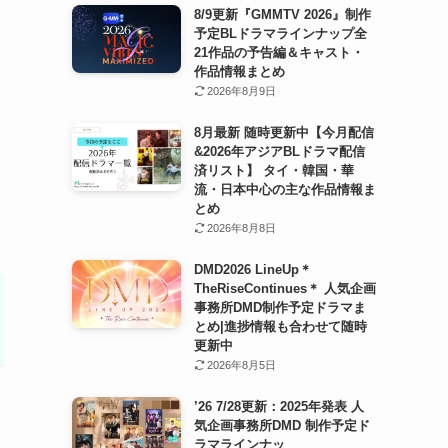
8/9更新『GMMTV 2026』制作
予定BLドラマラインナップ全
21作品の予告編＆キャスト・
作品情報まとめ
2026年8月9日
ャ
8月最新 随時更新中【今月配信
&2026年アジアBLドラマ配信
済リスト】 タイ・韓国・華
流・日本中心の主な作品情報ま
とめ
2026年8月8日
DMD2026 LineUp＊
TheRiseContinues＊ 人気企画
事務所DMD制作予定ドラマま
とめ|進捗情報も合わせて随時
更新中
2026年8月5日
’26 7/28更新：2025年発表 人
気企画事務所DMD 制作予定ド
ラマラインナッ