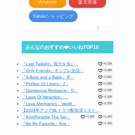
Amazon
楽天市場
Yahooショッピング
ポチップ
みんなのおすすめ❤️いいねTOP10
『Last Twilight』視力を失い...
+4,358
『Only Friends』オンフレ全話...
+3,498
『A Boss and a Babe』不...
+2,841
『Perfect 10 Liners』J...
+2,582
『Dangerous Romance』G...
+2,546
『Laws Of Attraction』...
+1,569
『Love Mechanics』VeeM...
+1,556
【2024年アジアBLドラマ配信済リスト...
『KinnPorsche The Ser...
+1,305
+1,445
『Be My Favorite』Kris...
+1,300