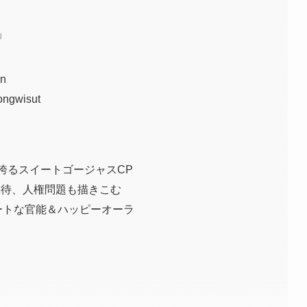
d」
un
ngwisut
ミを誇るスイートゴージャスCP
虐待、人権問題も描きこむ
ートな官能＆ハッピーオーラ