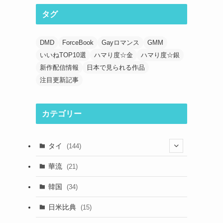
タグ
DMD
ForceBook
Gayロマンス
GMM
いいねTOP10選
ハマり度☆金
ハマり度☆銀
新作配信情報
日本で見られる作品
注目更新記事
カテゴリー
タイ
(144)
(33)
華流
(21)
(44)
韓国
(34)
(39)
日米比典
(15)
(23)