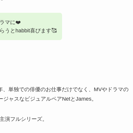
ラマに❤️
とhabbit喜びます🥰
年、単独での俳優のお仕事だけでなく、MVやドラマの
ジャスなビジュアルペアNetとJames。
ての主演フルシリーズ。