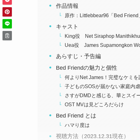
作品情報
原作：Littlebbear96「Bed Frien
キャスト
King役 Net Siraphop Manithikh
Uea役 James Supamongkon Wo
あらすじ・予告編
Bed Friendの魅力と個性
何よりNet James！完璧なケ
子どものSOSが届かない家庭内
さすがDMDと感じる、華とスイ
OST MVは見どころだらけ
Bed Friend とは
ハマり度は
視聴方法（2023.12.31現在）