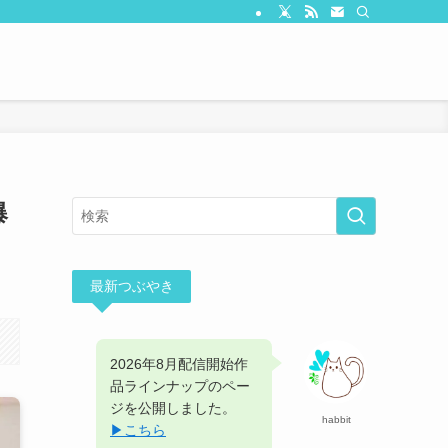
爆
最新つぶやき
2026年8月配信開始作
品ラインナップのペー
ジを公開しました。
habbit
▶︎こちら