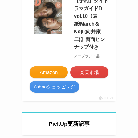
【予約】タイド
ラマガイドD
vol.10【表
紙/March＆
Koji (向井康
二)】両面ピン
ナップ付き
ノーブランド品
Amazon
楽天市場
Yahooショッピング
ポチップ
PickUp更新記事