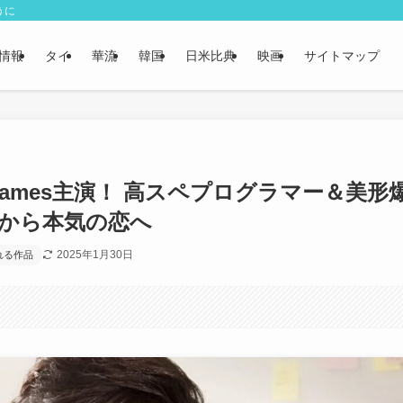
うに
情報
タイ
華流
韓国
日米比典
映画
サイトマップ
s』NetJames主演！ 高スペプログラマー＆美形
係から本気の恋へ
2025年1月30日
れる作品