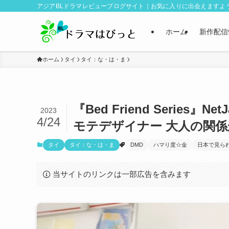
アジアBLドラマレビューブログサイト｜お気に入りに出会えますよ
ホーム
新作配信
ホーム
タイ
タイ：な・は・ま
『Bed Friend Serie
2023
4/24
モテデザイナー 大人の関
タイ
タイ：な・は・ま
DMD
ハマり度☆金
日本で見ら
当サイトのリンクは一部広告を含みます