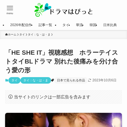
menu
2026年配信作
記事一覧
タイ
華流
韓国
日米比典
ホーム
タイ
タイ：な・は・ま
「HE SHE IT」視聴感想 ホラーテイス
トタイBLドラマ 別れた後痛みを分け合
う愛の形
2023年10月6日
タイ
タイ：な・は・ま
日本で見られる作品
当サイトのリンクは一部広告を含みます