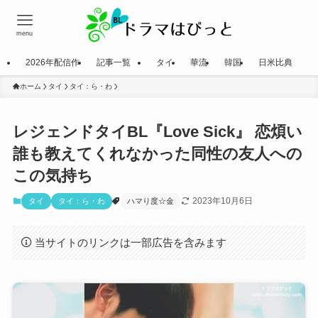
menu
2026年配信作
記事一覧
タイ
華流
韓国
日米比典
ホーム
タイ
タイ：ら・わ
レジェンドタイBL『Love Sick』 恋煩い
誰も教えてくれなかった同性の友人への
この気持ち
2023年10月6日
タイ
タイ：ら・わ
ハマり度☆金
当サイトのリンクは一部広告を含みます