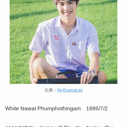
出典：
MyDramaList
White Nawat Phumphothingam 1995/7/2