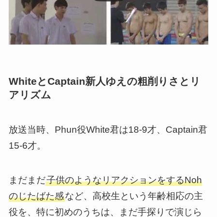
WhiteとCaptain新人ゆえの粗削りさとリ
アリズム
放送当時、Phun役White君は18-9才、Captain君
15-6才。
まだまだ
子供のようなリアクションをするNoh
のじたばた感
など、高校生という年齢相応の主
役を、特に初めのうちは、まだ手探りで演じら