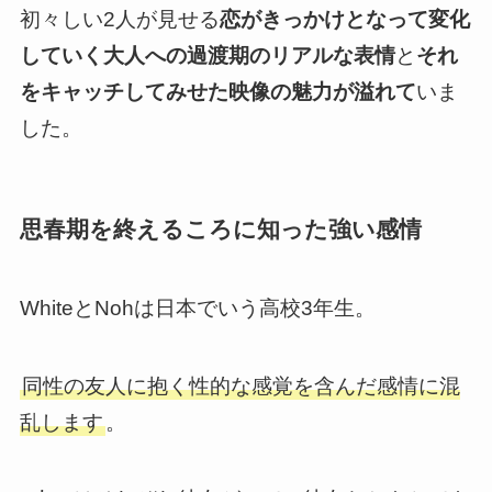
初々しい2人が見せる
恋がきっかけとなって変化
していく大人への過渡期のリアルな表情
と
それ
をキャッチしてみせた映像の魅力が溢れて
いま
した。
思春期を終えるころに知った強い感情
WhiteとNohは日本でいう高校3年生。
同性の友人に抱く性的な感覚を含んだ感情に混
乱します
。