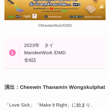
©︎MandeeWork/DMD
2023年 タイ
MandeeWork /DMD
全8話
演出：Cheewin Thanamin Wongskulphat
「Love Sick」「Make It Right」に始まり、