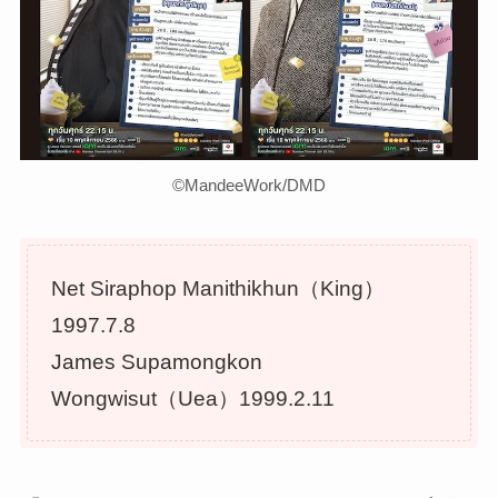
©︎MandeeWork/DMD
Net Siraphop Manithikhun（King）
1997.7.8
James Supamongkon
Wongwisut（Uea）1999.2.11