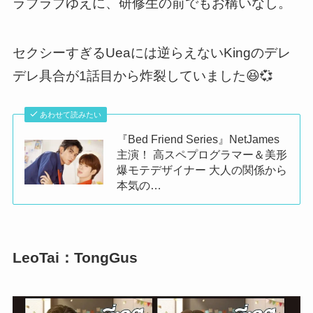
ラブラブゆえに、研修生の前でもお構いなし。
セクシーすぎるUeaには逆らえないKingのデレ
デレ具合が1話目から炸裂していました😆💞
あわせて読みたい
『Bed Friend Series』NetJames
主演！ 高スペプログラマー＆美形
爆モテデザイナー 大人の関係から
本気の…
LeoTai：TongGus