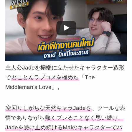
この動画を YouTube で視聴
主人公Jadeを極端に立たせたキャラクター造形
で
とことんラブコメを極めた
「The
Middleman’s Love」。
空回りしがちな天然キャラJadeを
、クールな表
情でありながら
熱くブレることなく思い続け、
Jadeを受け止め続けるMaiのキャラクターでバ