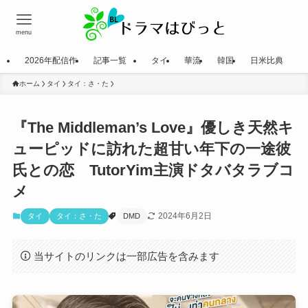
menu
2026年配信作
記事一覧
タイ
華流
韓国
日米比典
ホーム
タイ
タイ：さ・た
『The Middleman’s Love』優しき天然キ
ューピッドに訪れた超甘い年下の一途彼
氏との恋 TutorYim主演ドタバタラブコ
メ
2024年6月2日
タイ
タイ：さ・た
DMD
当サイトのリンクは一部広告を含みます