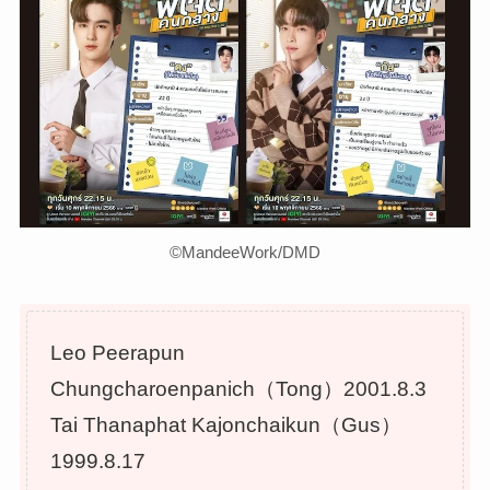
©︎MandeeWork/DMD
Leo Peerapun
Chungcharoenpanich（Tong）2001.8.3
Tai Thanaphat Kajonchaikun（Gus）
1999.8.17