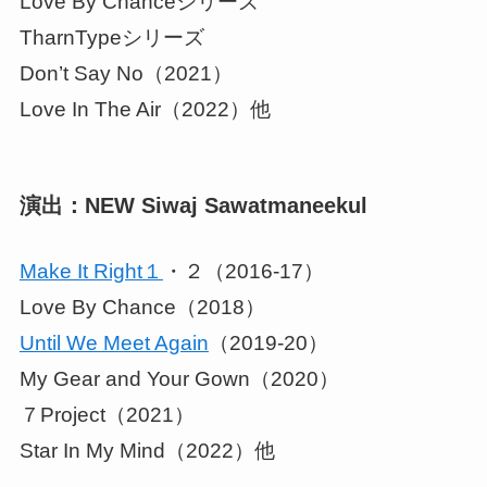
Love By Chanceシリーズ
TharnTypeシリーズ
Don’t Say No（2021）
Love In The Air（2022）他
演出：NEW Siwaj Sawatmaneekul
Make It Right１
・２（2016-17）
Love By Chance（2018）
Until We Meet Again
（2019-20）
My Gear and Your Gown（2020）
７Project（2021）
Star In My Mind（2022）他