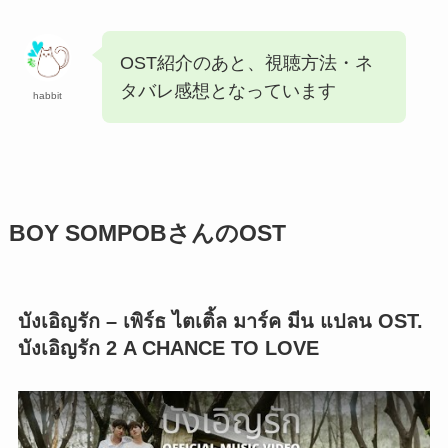
OST紹介のあと、視聴方法・ネ
タバレ感想となっています
habbit
BOY SOMPOBさんのOST
บังเอิญรัก – เพิร์ธ ไตเติ้ล มาร์ค มีน แปลน OST.
บังเอิญรัก 2 A CHANCE TO LOVE
この動画を YouTube で視聴