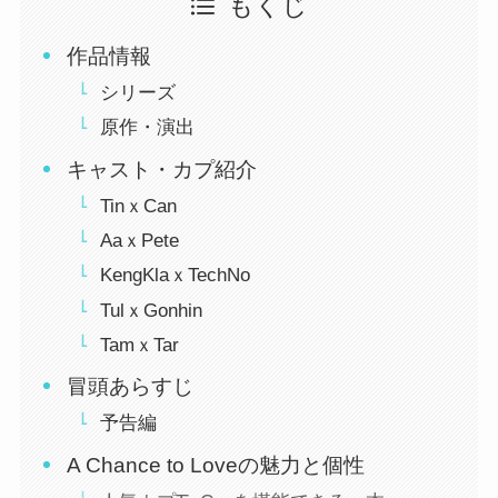
もくじ
作品情報
シリーズ
原作・演出
キャスト・カプ紹介
TinｘCan
AaｘPete
KengKlaｘTechNo
TulｘGonhin
TamｘTar
冒頭あらすじ
予告編
A Chance to Loveの魅力と個性