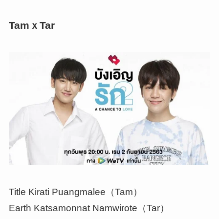
TamｘTar
Title Kirati Puangmalee（Tam）
Earth Katsamonnat Namwirote（Tar）