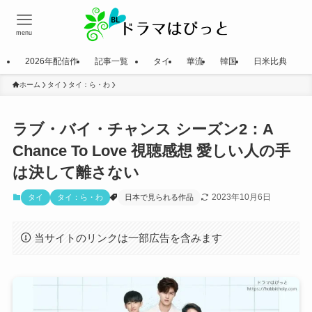
menu
2026年配信作
記事一覧
タイ
華流
韓国
日米比典
ホーム
タイ
タイ：ら・わ
ラブ・バイ・チャンス シーズン2：A
Chance To Love 視聴感想 愛しい人の手
は決して離さない
2023年10月6日
タイ
タイ：ら・わ
日本で見られる作品
当サイトのリンクは一部広告を含みます