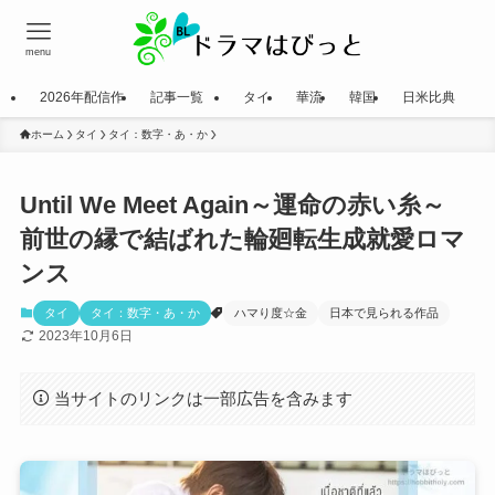
menu
2026年配信作
記事一覧
タイ
華流
韓国
日米比典
ホーム
タイ
タイ：数字・あ・か
Until We Meet Again～運命の赤い糸～
前世の縁で結ばれた輪廻転生成就愛ロマ
ンス
タイ
タイ：数字・あ・か
ハマり度☆金
日本で見られる作品
2023年10月6日
当サイトのリンクは一部広告を含みます