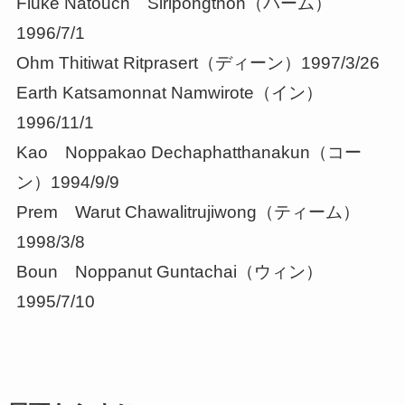
Fluke Natouch Siripongthon（パーム）
1996/7/1
Ohm Thitiwat Ritprasert（ディーン）1997/3/26
Earth Katsamonnat Namwirote（イン）
1996/11/1
Kao Noppakao Dechaphatthanakun（コー
ン）1994/9/9
Prem Warut Chawalitrujiwong（ティーム）
1998/3/8
Boun Noppanut Guntachai（ウィン）
1995/7/10