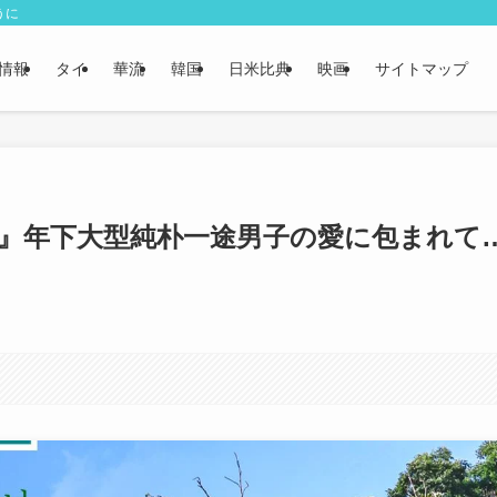
うに
情報
タイ
華流
韓国
日米比典
映画
サイトマップ
ー』年下大型純朴一途男子の愛に包まれて