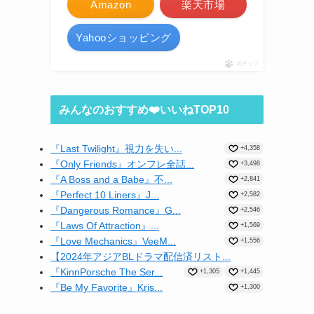
Amazon
楽天市場
Yahooショッピング
ポチップ
みんなのおすすめ❤️いいねTOP10
『Last Twilight』視力を失い...
+4,358
『Only Friends』オンフレ全話...
+3,498
『A Boss and a Babe』不...
+2,841
『Perfect 10 Liners』J...
+2,582
『Dangerous Romance』G...
+2,546
『Laws Of Attraction』...
+1,569
『Love Mechanics』VeeM...
+1,556
【2024年アジアBLドラマ配信済リスト...
『KinnPorsche The Ser...
+1,305
+1,445
『Be My Favorite』Kris...
+1,300