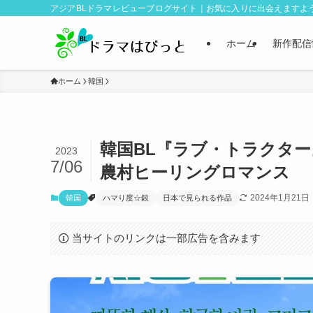
アジアBLドラマレビューブログサイト｜お気に入りに出会えますよ
ホーム
新作配信
ホーム
韓国
韓国BL『ラブ・トラクタ
2023
7/06
農村ヒーリングロマンス
2024年1月21日
韓国
ハマり度☆銀
日本で見られる作品
当サイトのリンクは一部広告を含みます