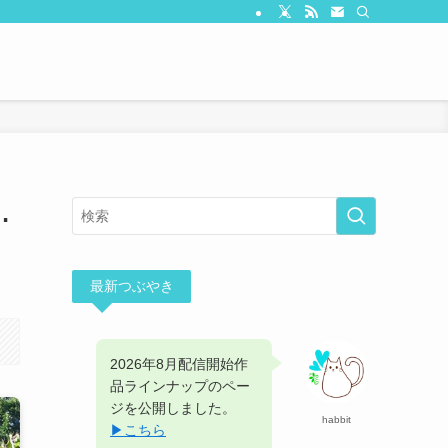
…
最新つぶやき
2026年8月配信開始作
品ラインナップのペー
ジを公開しました。
habbit
▶︎こちら