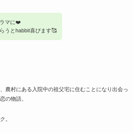
ラマに❤️
とhabbit喜びます🥰
、農村にある入院中の祖父宅に住むことになり出会っ
恋の物語。
ク。