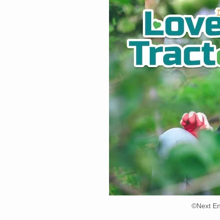
©️Next E