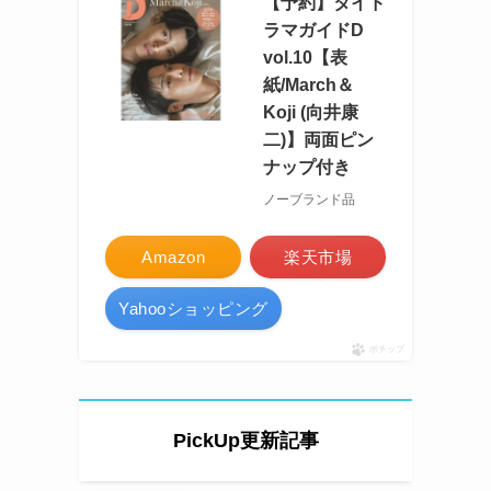
【予約】タイド
ラマガイドD
vol.10【表
紙/March＆
Koji (向井康
二)】両面ピン
ナップ付き
ノーブランド品
Amazon
楽天市場
Yahooショッピング
ポチップ
PickUp更新記事