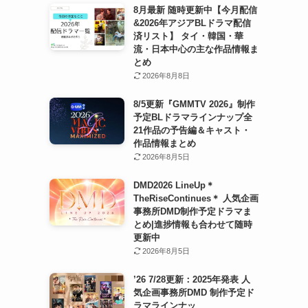
8月最新 随時更新中【今月配信
&2026年アジアBLドラマ配信
済リスト】 タイ・韓国・華
流・日本中心の主な作品情報ま
とめ
2026年8月8日
8/5更新『GMMTV 2026』制作
予定BLドラマラインナップ全
21作品の予告編＆キャスト・
作品情報まとめ
2026年8月5日
DMD2026 LineUp＊
TheRiseContinues＊ 人気企画
事務所DMD制作予定ドラマま
とめ|進捗情報も合わせて随時
更新中
2026年8月5日
’26 7/28更新：2025年発表 人
気企画事務所DMD 制作予定ド
ラマラインナッ