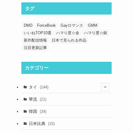
タグ
DMD
ForceBook
Gayロマンス
GMM
いいねTOP10選
ハマり度☆金
ハマり度☆銀
新作配信情報
日本で見られる作品
注目更新記事
カテゴリー
タイ
(144)
(33)
華流
(21)
(44)
韓国
(34)
(39)
日米比典
(15)
(23)