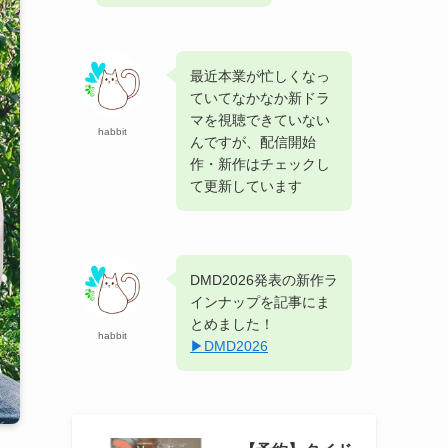
最近本業が忙しくなっ
ていてなかなか新ドラ
マを視聴できていない
habbit
んですが、配信開始
作・新作はチェックし
て更新しています
DMD2026発表の新作ラ
インナップを記事にま
とめました！
habbit
▶︎DMD2026