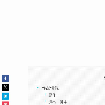
作品情報
原作
演出・脚本