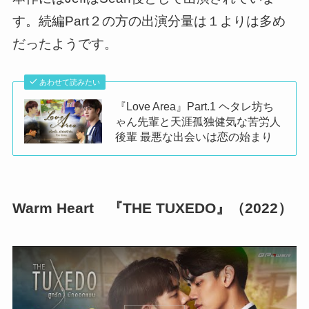
す。続編Part２の方の出演分量は１よりは多め
だったようです。
あわせて読みたい
『Love Area』Part.1 ヘタレ坊ち
ゃん先輩と天涯孤独健気な苦労人
後輩 最悪な出会いは恋の始まり
Warm Heart 『THE TUXEDO』（2022）
この動画を YouTube で視聴