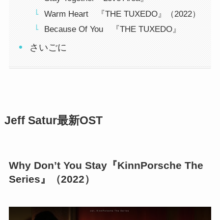
Warm Heart 『THE TUXEDO』（2022）
Because Of You 『THE TUXEDO』
さいごに
Jeff Satur最新OST
Why Don’t You Stay『KinnPorsche The
Series』（2022）