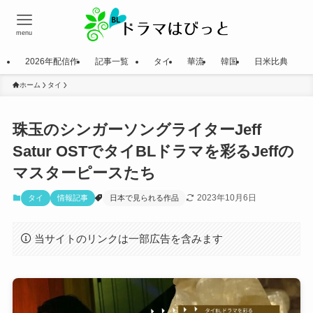
menu
2026年配信作
記事一覧
タイ
華流
韓国
日米比典
ホーム
タイ
珠玉のシンガーソングライターJeff
Satur OSTでタイBLドラマを彩るJeffの
マスターピースたち
2023年10月6日
タイ
情報記事
日本で見られる作品
当サイトのリンクは一部広告を含みます