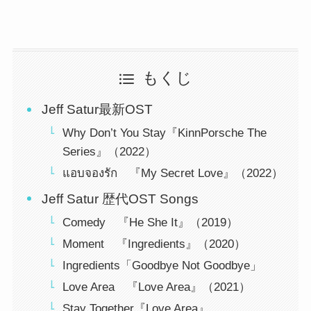
もくじ
Jeff Satur最新OST
Why Don’t You Stay『KinnPorsche The
Series』（2022）
แอบจองรัก 『My Secret Love』（2022）
Jeff Satur 歴代OST Songs
Comedy 『He She It』（2019）
Moment 『Ingredients』（2020）
Ingredients「Goodbye Not Goodbye」
Love Area 『Love Area』（2021）
Stay Together『Love Area』