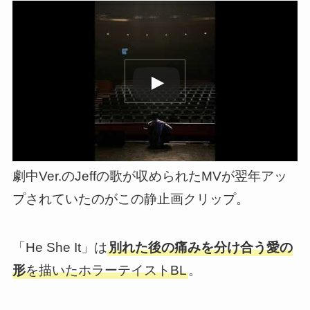
この動画を YouTube で視聴
劇中Ver.のJeffの歌が収められたMVが翌年アッ
プされていたのがこの静止画クリップ。
「He She It」は
別れた後の痛みを分け合う愛の
形
を描いたホラーテイストBL
。