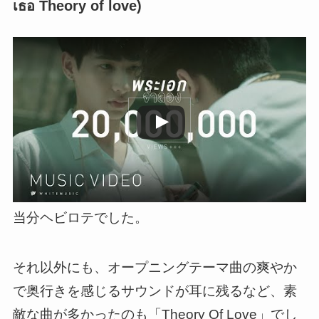
เธอ Theory of love)
この動画を YouTube で視聴
当分ヘビロテでした。
それ以外にも、
オープニングテーマ曲の爽やか
で奥行きを感じるサウンドが耳に残るなど、素
敵な曲が多かった
のも「Theory Of Love」でし