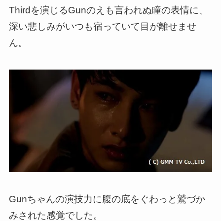
Thirdを演じるGunのえも言われぬ瞳の表情に、
深い悲しみがいつも宿っていて目が離せませ
ん。
Gunちゃんの演技力に腹の底をぐわっと鷲づか
みされた感覚
でした。