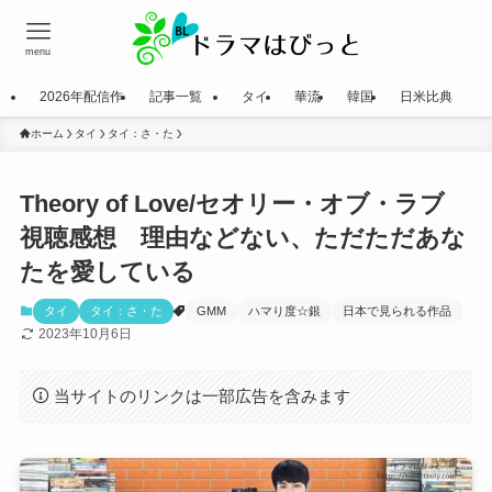
menu
2026年配信作
記事一覧
タイ
華流
韓国
日米比典
ホーム
タイ
タイ：さ・た
Theory of Love/セオリー・オブ・ラブ
視聴感想 理由などない、ただただあな
たを愛している
タイ
タイ：さ・た
GMM
ハマり度☆銀
日本で見られる作品
2023年10月6日
当サイトのリンクは一部広告を含みます